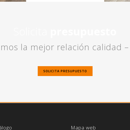
Solicita
presupuesto
mos la mejor relación calidad –
SOLICITA PRESUPUESTO
álogo
Mapa web